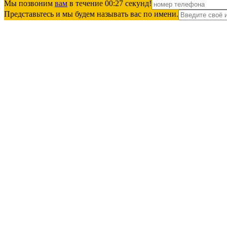
Мы позвоним
вам
в течение 00:
27
секунд!
Представьтесь и мы будем называть вас по имени.